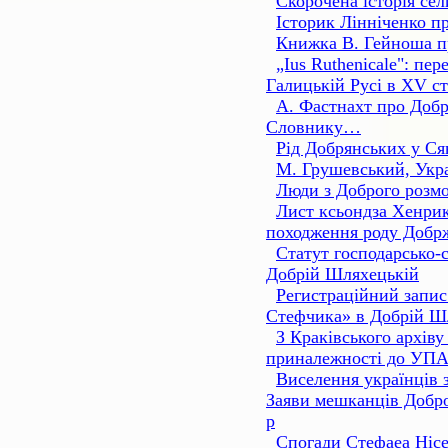
Скорочена історія се
Історик Лінніченко п
Книжка В. Гейноша п
„Ius Ruthenicale": пе
Галицькій Русі в XV ст
А. Фастнахт про Добр
Словнику…
Рід Добрянських у Ся
М. Грушевський, Укра
Люди з Доброго розмо
Лист ксьондза Хенри
походження роду Добр
Статут господарсько-
Добрій Шляхецькій
Регистраційний запис
Стефчика» в Добрій Ш
З Краківського архіву
приналежності до УПА
Виселення українців
Заяви мешканців Добро
р
Спогади Стефаеа Нісе