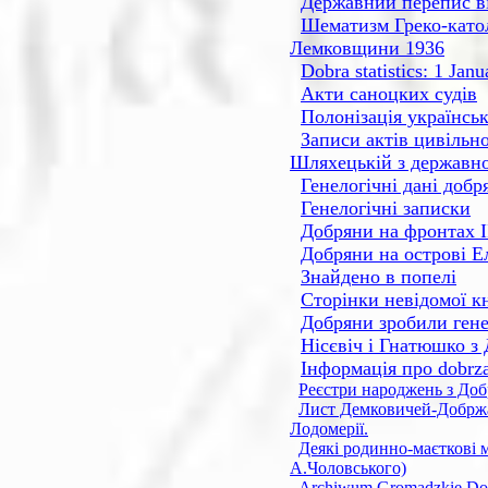
Державний перепис ві
Шематизм Греко-катол
Лемковщини 1936
Dobra statistics: 1 Ja
Акти саноцких судів
Полонізація українсь
Записи актів цивільно
Шляхецькій з державн
Генелогічні дані добр
Генелогічні записки
Добряни на фронтах ІІ
Добряни на острові Е
Знайдено в попелі
Сторінки невідомої к
Добряни зробили гене
Нісєвіч і Гнатюшко з 
Інформація про dobrz
Реєстри народжень з Доб
Лист Демковичей-Добржан
Лодомерії.
Деякі родинно-маєткові 
А.Чоловського)
Archiwum Gromadzkie Dobre