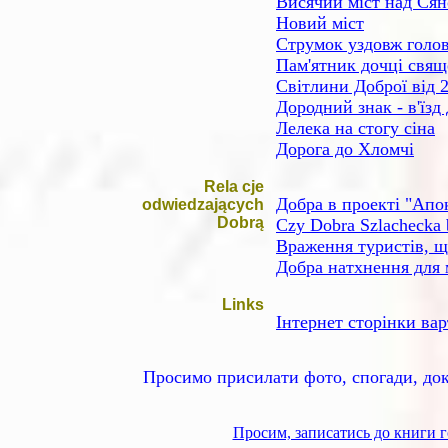
Висячий міст над Ся
Новий міст
Струмок уздовж голов
Пам'ятник дочці свя
Світлини Доброї від 
Дородний знак - в'їзд
Лелека на стогу сіна
Дорога до Хломчі
Rela cje
Добра в проекті "Апо
odwiedzających
Dobrą
Czy Dobra Szlachecka 
Враження туристів, щ
Добра натхнення для 
Links
Інтернет сторінки вар
Просимо присилати фото, спогади, док
Просим, записатись до книги г