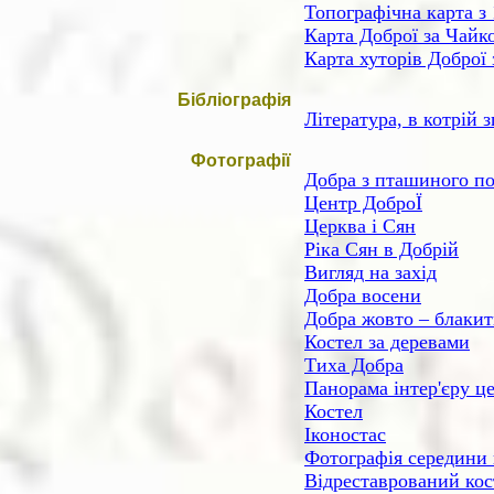
Топографічна карта з 
Карта Доброї за Чайк
Карта хуторів Доброї
Бібліографія
Література, в котрій 
Фотографії
Добра з пташиного п
Центр ДоброЇ
Церква і Сян
Ріка Сян в Добрій
Вигляд на захід
Добра восени
Добра жовто – блакит
Костел за деревами
Тиха Добра
Панорама інтер'єру ц
Костел
Іконостас
Фотографія середини
Відреставрований кос