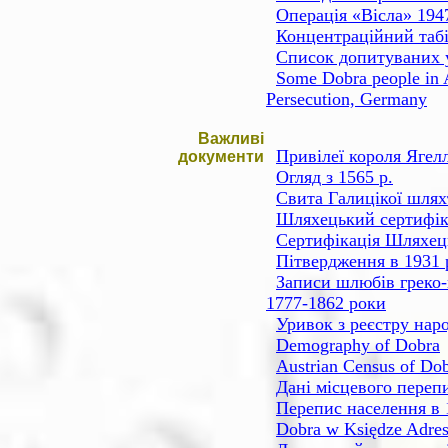
Операція «Вісла» 194
Концентраційний табі
Список допитуваних у
Some Dobra people in A
Persecution, Germany
Важливі
Привілеї короля Ягел
документи
Огляд з 1565 р.
Свита Галицікої шлях
Шляхецький сертифіка
Сертифікація Шляхець
Пітвердження в 1931 
Записи шлюбів греко-
1777-1862 роки
Уривок з реєстру нар
Demography of Dobra
Austrian Census of Dob
Дані місцевого переп
Перепис населення в 
Dobra w Księdze Adres