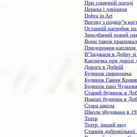
При сонячній погоді
Церква і дзвіниця
Dobra in Art
Вигляд з подвір”я кос
Останній нагробок на
Занедбаний новий цв
Вони також працювали
Придорожня каплиця п
В”їжджаєм в Добру з
Капличка при дорозі 
Дорога в Добрій
Будинок священика
Будинок Ганни Кровя
Будинок пані Чудкев
Старий будинок в До
Новіші будинки в Доб
Стара школа
Школа збудована в 19
Театр
Театр, інший вид
Станція добровільної