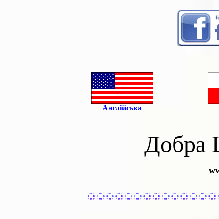
Англійська
Добра 
ww