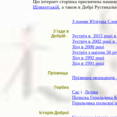
Цю інтернет сторінка присвячена нашим 
Шляхетській
, а також в Добрі Рустикаль
З поеми Юліуша Слов
З їзди в
Зустріч в 2015 році в
Добрій
>
>
Зустріч в 2002 році 
Зїзд в 2000 році
Зустріч з нагоди 50 рі
Зїзд в 1992 році
Зїзд в 1991 році
Прізвища
Прізвища мешканців Д
Герби
s
Сас
i
Леліва
Польска Геральдика Б
Геральдика польскої 
Історія Доброї