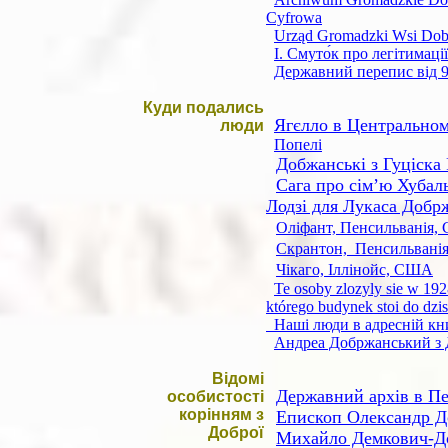
Cyfrowa
Urząd Gromadzki Wsi Dobr
І. Смуто́к про легітимац
Державний перепис від 9
Куди подались
Ягєлло в Центрально
люди
Попелі
Добжанські з Гуціскa
Сага про сім
’ю Хубал
Лодзі для Лукаса Добрж
Оліфант, Пенсильванія
Скрантон, Пенсильванія
Чікаго, Іллінойс, США
Te osoby zlozyly sie w 1
którego budynek stoi do dzis
Наші люди в адресній кни
Андреа Добржанський з До
Відомі
Державний архів в П
особистості
корінням з
Епископ Олександр Д
Доброї
Михайло Демкович-Д