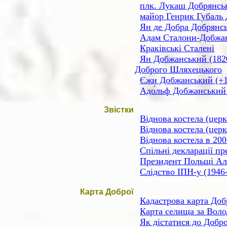
плк. Лукаш Добрянськ
майор Генрик Губаль 
Ян де Добра Добрянсь
Адам Сталони-Добжан
Краківські Сталені
Ян Добжанський (1820
Доброго Шляхецького
Єжи Добжанський (+17
Адо́льф Добжанський 
Звістки
Віднова костела (цер
Віднова костела (церк
Віднова костела в 200
Спільні декларації пр
Президент Польщі Ал
Слідство ІПН-у (1946
Карта Доброї
Кадастрова карта Доб
Карта селища за Воло
Як дістатися до Добро